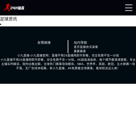
足球资讯
页
播
讯
像
友情链接
站内导航
首页
直播
资讯
录像
赛事
重要赛事
小九直播-小九直播官网：直播不用24直播网即开即看，完全免费不花一分钱
小九直播不用24直播网即开即看，完全免费不花一分钱。4K超高清画质，每个细节都清清楚楚。专业
主播实时解说，陪你边看边聊。全球热门赛事场场都有，NBA、世界杯、英超、欧冠、五大联赛一场
不落。无广告纯净观赛。来小九直播，4K免费看全球赛事，看球就该这么爽！